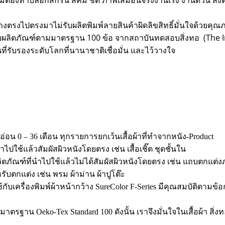
ม่ต้องทำบล็อกสกรีน สีคม ชัด ภาพเสมือนจริงงานเร่ง งานด่วน ส่
่างตรงไปตรงมาไม่รับผลิตพิมพ์ลายสินค้าผิดลิขสิทธิ์มั่นใจด้ว
ิตภัณฑ์ตามมาตรฐาน 100 ข้อ จากสถาบันทดสอบสิ่งทอ (The Inte
นที่รับรองระดับโลกที่นานาชาติเชื่อมั่น และไว้วางใจ
็กอ่อน 0 – 36 เดือน ทุกรายการยกเว้นเสื้อผ้าที่ทำจากหนัง-Product
ี่นำไปใช้แล้วสัมผัสผิวหนังโดยตรง เช่น เสื้อเชิ๊ต ชุดชั้นใน
nคือ ผลิตภัณฑ์ที่นำไปใช้แล้วไม่ได้สัมผัสผิวหนังโดยตรง เช่น แถบตกแต
ำหรับตกแต่ง เช่น พรม ผ้าม่าน ผ้าปูโต๊ะ
ช้กับเครื่องพิมพ์ผ้าหน้ากว้าง SureColor F-Series มีคุณสมบัติตาม
มาตรฐาน Oeko-Tex Standard 100 ดังนั้น เราจึงมั่นใจในเสื้อผ้า สิ่ง