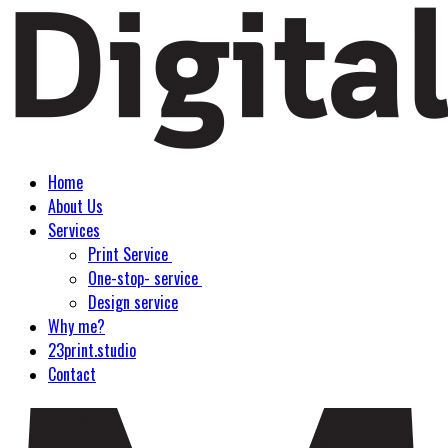
Home
About Us
Services
Print Service
One-stop- service
Design service
Why me?
23print.studio
Contact