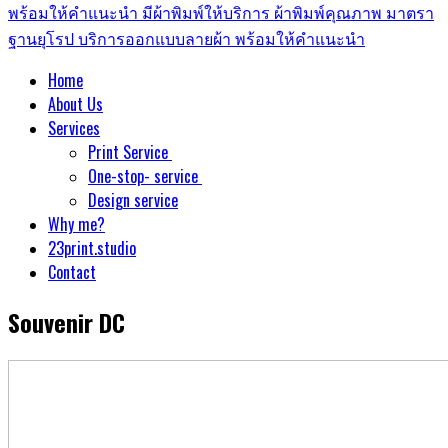
Home
About Us
Services
Print Service
One-stop- service
Design service
Why me?
23print.studio
Contact
Souvenir DC