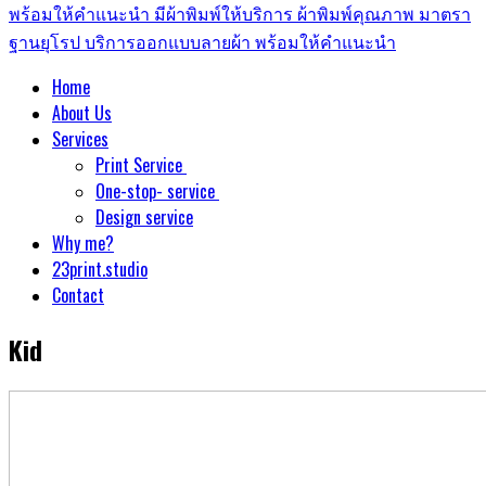
Home
About Us
Services
Print Service
One-stop- service
Design service
Why me?
23print.studio
Contact
Kid