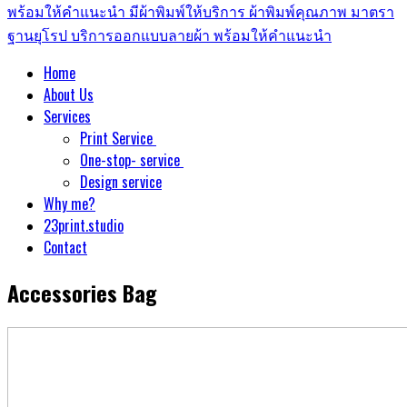
Home
About Us
Services
Print Service
One-stop- service
Design service
Why me?
23print.studio
Contact
Accessories Bag